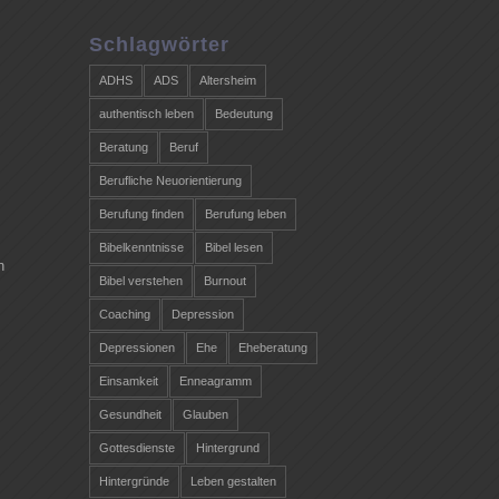
Schlagwörter
ADHS
ADS
Altersheim
authentisch leben
Bedeutung
Beratung
Beruf
Berufliche Neuorientierung
Berufung finden
Berufung leben
Bibelkenntnisse
Bibel lesen
n
Bibel verstehen
Burnout
Coaching
Depression
Depressionen
Ehe
Eheberatung
Einsamkeit
Enneagramm
Gesundheit
Glauben
Gottesdienste
Hintergrund
Hintergründe
Leben gestalten