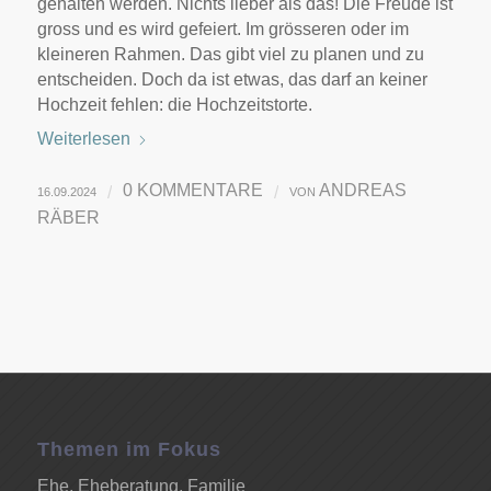
gehalten werden. Nichts lieber als das! Die Freude ist
gross und es wird gefeiert. Im grösseren oder im
kleineren Rahmen. Das gibt viel zu planen und zu
entscheiden. Doch da ist etwas, das darf an keiner
Hochzeit fehlen: die Hochzeitstorte.
Weiterlesen
0 KOMMENTARE
ANDREAS
/
/
16.09.2024
VON
RÄBER
Themen im Fokus
Ehe, Eheberatung, Familie