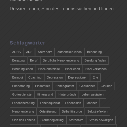
Dossier Leben, Sinn des Lebens suchen und finden
Schlagwörter
ADHS
ADS
Altersheim
authentisch leben
Bedeutung
Beratung
Beruf
Berufliche Neuorientierung
Berufung finden
Berufung leben
Bibelkenntnisse
Bibel lesen
Bibel verstehen
Burnout
Coaching
Depression
Depressionen
Ehe
Eheberatung
Einsamkeit
Enneagramm
Gesundheit
Glauben
Gottesdienste
Hintergrund
Hintergründe
Leben gestalten
Lebensberatung
Lebensqualität
Lebenssinn
Männer
Neuorientierung
Orientierung
Selbstfürsorge
Selbstreflexion
Sinn des Lebens
Sterbebegleitung
Sterbehilfe
Stress bewältigen