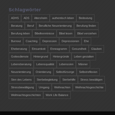
Schlagwörter
ADHS
ADS
Altersheim
authentisch leben
Bedeutung
Beratung
Beruf
Berufliche Neuorientierung
Berufung finden
Berufung leben
Bibelkenntnisse
Bibel lesen
Bibel verstehen
Burnout
Coaching
Depression
Depressionen
Ehe
Eheberatung
Einsamkeit
Enneagramm
Gesundheit
Glauben
Gottesdienste
Hintergrund
Hintergründe
Leben gestalten
Lebensberatung
Lebensqualität
Lebenssinn
Männer
Neuorientierung
Orientierung
Selbstfürsorge
Selbstreflexion
Sinn des Lebens
Sterbebegleitung
Sterbehilfe
Stress bewältigen
Stressbewältigung
Umgang
Weihnachten
Weihnachtsgeschichte
Weihnachtsgeschichten
Work Life Balance