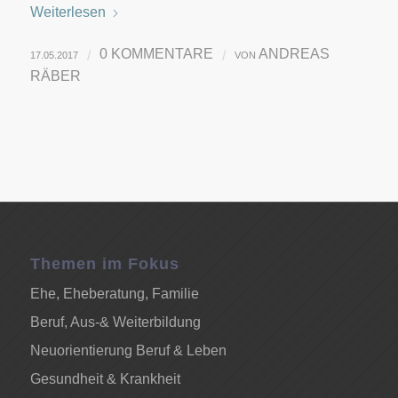
Weiterlesen
0 KOMMENTARE
ANDREAS
/
/
17.05.2017
VON
RÄBER
Themen im Fokus
Ehe, Eheberatung, Familie
Beruf, Aus-& Weiterbildung
Neuorientierung Beruf & Leben
Gesundheit & Krankheit