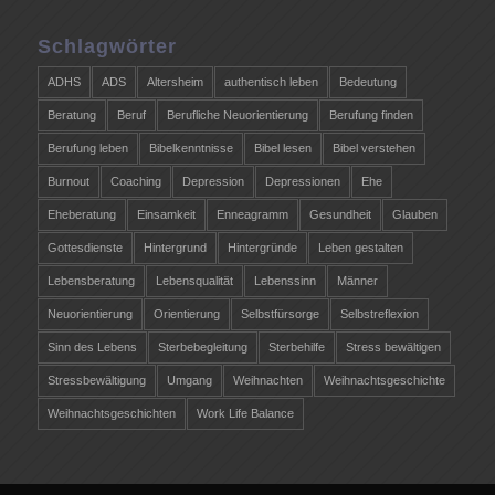
Schlagwörter
ADHS
ADS
Altersheim
authentisch leben
Bedeutung
Beratung
Beruf
Berufliche Neuorientierung
Berufung finden
Berufung leben
Bibelkenntnisse
Bibel lesen
Bibel verstehen
Burnout
Coaching
Depression
Depressionen
Ehe
Eheberatung
Einsamkeit
Enneagramm
Gesundheit
Glauben
Gottesdienste
Hintergrund
Hintergründe
Leben gestalten
Lebensberatung
Lebensqualität
Lebenssinn
Männer
Neuorientierung
Orientierung
Selbstfürsorge
Selbstreflexion
Sinn des Lebens
Sterbebegleitung
Sterbehilfe
Stress bewältigen
Stressbewältigung
Umgang
Weihnachten
Weihnachtsgeschichte
Weihnachtsgeschichten
Work Life Balance