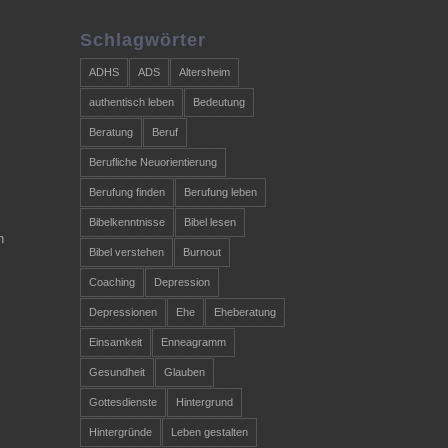
Schlagwörter
ADHS
ADS
Altersheim
authentisch leben
Bedeutung
Beratung
Beruf
Berufliche Neuorientierung
Berufung finden
Berufung leben
Bibelkenntnisse
Bibel lesen
n
Bibel verstehen
Burnout
Coaching
Depression
Depressionen
Ehe
Eheberatung
Einsamkeit
Enneagramm
Gesundheit
Glauben
Gottesdienste
Hintergrund
Hintergründe
Leben gestalten