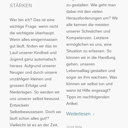
zu gestalten. Wie geht man
STÄRKEN
dabei mit den vielen
Herausforderungen um? Wir
Wer bin ich? Das ist eine
alle kennen die meisten
wichtige Frage, wenn nicht
unserer Schwächen und
die wichtigste überhaupt.
Kompetenzen. Letztere
Wenn alles einigermassen
ermöglichen es uns, eine
gut läuft, finden wir das im
Situation zu erfassen. So
Lauf unserer Kindheit und
können wir in die Handlung
Jugend ganz automatisch
gehen, unseren
heraus. Aufgrund unserer
Lebensalltag gestalten und
Neugier und durch unsere
sogar an ihm wachsen. Was
unzähligen kleinen und
können wir selbst tun und
grossen Erfolge und
wann ist Hilfe angesagt?
Niederlagen. So werden wir
Tipps im nachfolgenden
uns unserer selbst bewusst.
Artikel.
Entwickeln
Selbstbewusstsein. Doch wo
Weiterlesen
läuft schon alles gut!?
Vielleicht ist es an der Zeit,
15.03.2024