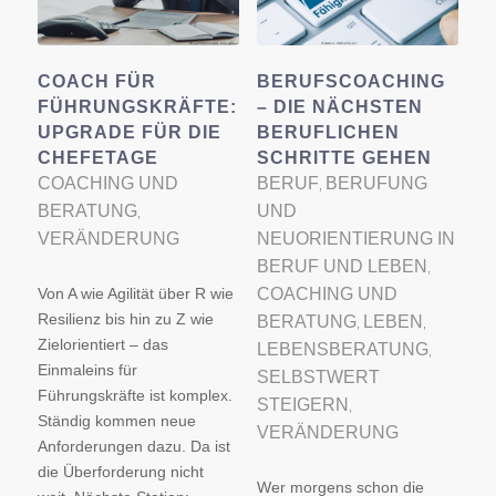
COACH FÜR
BERUFSCOACHING
FÜHRUNGSKRÄFTE:
– DIE NÄCHSTEN
UPGRADE FÜR DIE
BERUFLICHEN
CHEFETAGE
SCHRITTE GEHEN
COACHING UND
BERUF
BERUFUNG
,
BERATUNG
UND
,
VERÄNDERUNG
NEUORIENTIERUNG IN
BERUF UND LEBEN
,
Von A wie Agilität über R wie
COACHING UND
Resilienz bis hin zu Z wie
BERATUNG
LEBEN
,
,
Zielorientiert – das
LEBENSBERATUNG
,
Einmaleins für
SELBSTWERT
Führungskräfte ist komplex.
STEIGERN
,
Ständig kommen neue
VERÄNDERUNG
Anforderungen dazu. Da ist
die Überforderung nicht
Wer morgens schon die