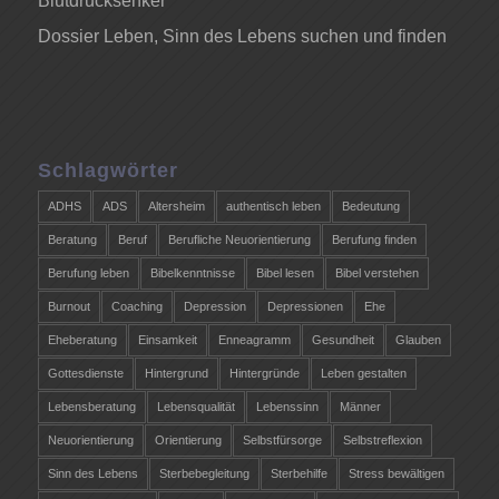
Blutdrucksenker
Dossier Leben, Sinn des Lebens suchen und finden
Schlagwörter
ADHS
ADS
Altersheim
authentisch leben
Bedeutung
Beratung
Beruf
Berufliche Neuorientierung
Berufung finden
Berufung leben
Bibelkenntnisse
Bibel lesen
Bibel verstehen
Burnout
Coaching
Depression
Depressionen
Ehe
Eheberatung
Einsamkeit
Enneagramm
Gesundheit
Glauben
Gottesdienste
Hintergrund
Hintergründe
Leben gestalten
Lebensberatung
Lebensqualität
Lebenssinn
Männer
Neuorientierung
Orientierung
Selbstfürsorge
Selbstreflexion
Sinn des Lebens
Sterbebegleitung
Sterbehilfe
Stress bewältigen