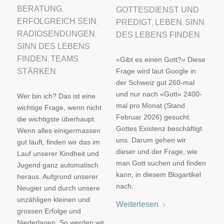
BERATUNG
GOTTESDIENST UND
,
ERFOLGREICH SEIN
PREDIGT
LEBEN
SINN
,
,
,
RADIOSENDUNGEN
DES LEBENS FINDEN
,
SINN DES LEBENS
FINDEN
TEAMS
«Gibt es einen Gott?» Diese
,
STÄRKEN
Frage wird laut Google in
der Schweiz gut 260-mal
und nur nach «Gott» 2400-
Wer bin ich? Das ist eine
mal pro Monat (Stand
wichtige Frage, wenn nicht
Februar 2026) gesucht.
die wichtigste überhaupt.
Gottes Existenz beschäftigt
Wenn alles einigermassen
uns. Darum gehen wir
gut läuft, finden wir das im
dieser und der Frage, wie
Lauf unserer Kindheit und
man Gott suchen und finden
Jugend ganz automatisch
kann, in diesem Blogartikel
heraus. Aufgrund unserer
nach.
Neugier und durch unsere
unzähligen kleinen und
Weiterlesen
grossen Erfolge und
Niederlagen. So werden wir