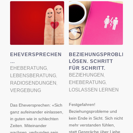
EHEVERSPRECHEN
BEZIEHUNGSPROBLEM
…
LÖSEN. SCHRITT
EHEBERATUNG
FÜR SCHRITT.
,
BEZIEHUNGEN
LEBENSBERATUNG
,
,
EHEBERATUNG
RADIOSENDUNGEN
,
,
LOSLASSEN LERNEN
VERGEBUNG
Festgefahren!
Das Eheversprechen: «Sich
Beziehungsprobleme und
ganz aufeinander einlassen,
kein Ende in Sicht. Sich nicht
in guten wie in schlechten
mehr verstanden fühlen,
Zeiten. Miteinander
statt Gespräche über Liebe
wachsen, verbunden sein,