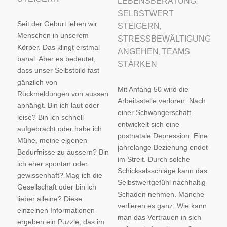
LEBENSBERATUNG
,
SELBSTWERT
Seit der Geburt leben wir
STEIGERN
,
Menschen in unserem
STRESSBEWÄLTIGUNG
Körper. Das klingt erstmal
ANGEHEN
TEAMS
,
banal. Aber es bedeutet,
STÄRKEN
dass unser Selbstbild fast
gänzlich von
Mit Anfang 50 wird die
Rückmeldungen von aussen
Arbeitsstelle verloren. Nach
abhängt. Bin ich laut oder
einer Schwangerschaft
leise? Bin ich schnell
entwickelt sich eine
aufgebracht oder habe ich
postnatale Depression. Eine
Mühe, meine eigenen
jahrelange Beziehung endet
Bedürfnisse zu äussern? Bin
im Streit. Durch solche
ich eher spontan oder
Schicksalsschläge kann das
gewissenhaft? Mag ich die
Selbstwertgefühl nachhaltig
Gesellschaft oder bin ich
Schaden nehmen. Manche
lieber alleine? Diese
verlieren es ganz. Wie kann
einzelnen Informationen
man das Vertrauen in sich
ergeben ein Puzzle, das im