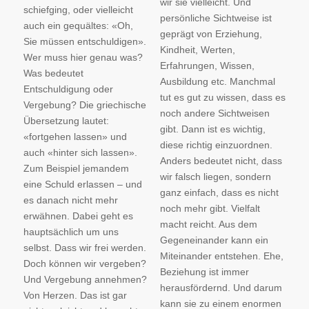
wir sie vielleicht. Und
schiefging, oder vielleicht
persönliche Sichtweise ist
auch ein gequältes: «Oh,
geprägt von Erziehung,
Sie müssen entschuldigen».
Kindheit, Werten,
Wer muss hier genau was?
Erfahrungen, Wissen,
Was bedeutet
Ausbildung etc. Manchmal
Entschuldigung oder
tut es gut zu wissen, dass es
Vergebung? Die griechische
noch andere Sichtweisen
Übersetzung lautet:
gibt. Dann ist es wichtig,
«fortgehen lassen» und
diese richtig einzuordnen.
auch «hinter sich lassen».
Anders bedeutet nicht, dass
Zum Beispiel jemandem
wir falsch liegen, sondern
eine Schuld erlassen – und
ganz einfach, dass es nicht
es danach nicht mehr
noch mehr gibt. Vielfalt
erwähnen. Dabei geht es
macht reicht. Aus dem
hauptsächlich um uns
Gegeneinander kann ein
selbst. Dass wir frei werden.
Miteinander entstehen. Ehe,
Doch können wir vergeben?
Beziehung ist immer
Und Vergebung annehmen?
herausfördernd. Und darum
Von Herzen. Das ist gar
kann sie zu einem enormen