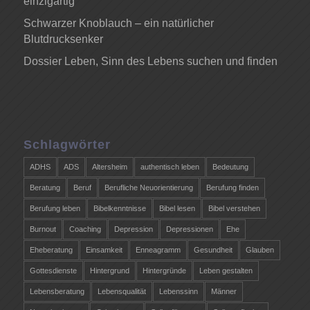
einzigartig
Schwarzer Knoblauch – ein natürlicher
Blutdrucksenker
Dossier Leben, Sinn des Lebens suchen und finden
Schlagwörter
ADHS
ADS
Altersheim
authentisch leben
Bedeutung
Beratung
Beruf
Berufliche Neuorientierung
Berufung finden
Berufung leben
Bibelkenntnisse
Bibel lesen
Bibel verstehen
Burnout
Coaching
Depression
Depressionen
Ehe
Eheberatung
Einsamkeit
Enneagramm
Gesundheit
Glauben
Gottesdienste
Hintergrund
Hintergründe
Leben gestalten
Lebensberatung
Lebensqualität
Lebenssinn
Männer