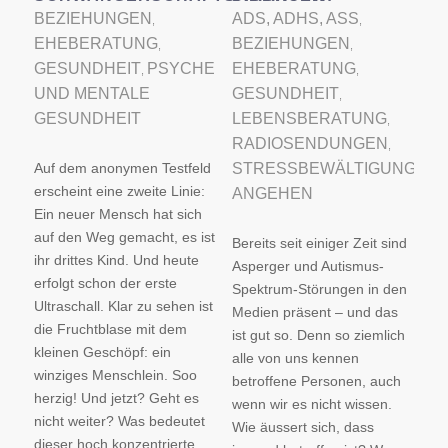
BEZIEHUNGEN
ADS, ADHS, ASS
,
,
EHEBERATUNG
BEZIEHUNGEN
,
,
GESUNDHEIT
PSYCHE
EHEBERATUNG
,
,
UND MENTALE
GESUNDHEIT
,
GESUNDHEIT
LEBENSBERATUNG
,
RADIOSENDUNGEN
,
Auf dem anonymen Testfeld
STRESSBEWÄLTIGUNG
erscheint eine zweite Linie:
ANGEHEN
Ein neuer Mensch hat sich
auf den Weg gemacht, es ist
Bereits seit einiger Zeit sind
ihr drittes Kind. Und heute
Asperger und Autismus-
erfolgt schon der erste
Spektrum-Störungen in den
Ultraschall. Klar zu sehen ist
Medien präsent – und das
die Fruchtblase mit dem
ist gut so. Denn so ziemlich
kleinen Geschöpf: ein
alle von uns kennen
winziges Menschlein. Soo
betroffene Personen, auch
herzig! Und jetzt? Geht es
wenn wir es nicht wissen.
nicht weiter? Was bedeutet
Wie äussert sich, dass
dieser hoch konzentrierte