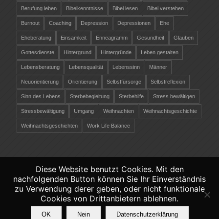
Berufung leben
Bibelkenntnisse
Bibel lesen
Bibel verstehen
Burnout
Coaching
Depression
Depressionen
Ehe
Eheberatung
Einsamkeit
Enneagramm
Gesundheit
Glauben
Gottesdienste
Hintergrund
Hintergründe
Leben gestalten
Lebensberatung
Lebensqualität
Lebenssinn
Männer
Neuorientierung
Orientierung
Selbstfürsorge
Selbstreflexion
Sinn des Lebens
Sterbebegleitung
Sterbehilfe
Stress bewältigen
Stressbewältigung
Umgang
Weihnachten
Weihnachtsgeschichte
Weihnachtsgeschichten
Work Life Balance
Diese Website benutzt Cookies. Mit den
nachfolgenden Button können Sie Ihr Einverständnis
©
Copyright 2026 - Christliche-Lebensberatung.ch
zu Verwendung derer geben, oder nicht funktionale
Verantwortlich räber coaching &
Cookies von Drittanbietern ablehnen.
persönlichkeitsentwicklung -
Datenschutz
-
OK
Nein
Datenschutzerklärung