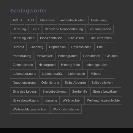
Schlagwörter
ADHS
ADS
Altersheim
authentisch leben
Bedeutung
Beratung
Beruf
Berufliche Neuorientierung
Berufung finden
Berufung leben
Bibelkenntnisse
Bibel lesen
Bibel verstehen
Burnout
Coaching
Depression
Depressionen
Ehe
Eheberatung
Einsamkeit
Enneagramm
Gesundheit
Glauben
Gottesdienste
Hintergrund
Hintergründe
Leben gestalten
Lebensberatung
Lebensqualität
Lebenssinn
Männer
Neuorientierung
Orientierung
Selbstfürsorge
Selbstreflexion
Sinn des Lebens
Sterbebegleitung
Sterbehilfe
Stress bewältigen
Stressbewältigung
Umgang
Weihnachten
Weihnachtsgeschichte
Weihnachtsgeschichten
Work Life Balance