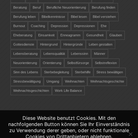
Beratung
Beruf
Berufliche Neuorientierung
Berufung finden
Berufung leben
Bibelkenntnisse
Bibel lesen
Bibel verstehen
Burnout
Coaching
Depression
Depressionen
Ehe
Eheberatung
Einsamkeit
Enneagramm
Gesundheit
Glauben
Gottesdienste
Hintergrund
Hintergründe
Leben gestalten
Lebensberatung
Lebensqualität
Lebenssinn
Männer
Neuorientierung
Orientierung
Selbstfürsorge
Selbstreflexion
Sinn des Lebens
Sterbebegleitung
Sterbehilfe
Stress bewältigen
Stressbewältigung
Umgang
Weihnachten
Weihnachtsgeschichte
Weihnachtsgeschichten
Work Life Balance
Diese Website benutzt Cookies. Mit den
nachfolgenden Button können Sie Ihr Einverständnis
©
Copyright 2026 - Christliche-Lebensberatung.ch
zu Verwendung derer geben, oder nicht funktionale
Verantwortlich räber coaching &
Cookies von Drittanbietern ablehnen.