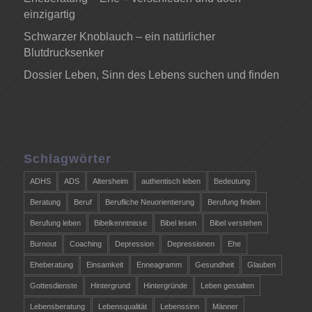
einzigartig
Schwarzer Knoblauch – ein natürlicher
Blutdrucksenker
Dossier Leben, Sinn des Lebens suchen und finden
Schlagwörter
ADHS
ADS
Altersheim
authentisch leben
Bedeutung
Beratung
Beruf
Berufliche Neuorientierung
Berufung finden
Berufung leben
Bibelkenntnisse
Bibel lesen
Bibel verstehen
Burnout
Coaching
Depression
Depressionen
Ehe
Eheberatung
Einsamkeit
Enneagramm
Gesundheit
Glauben
Gottesdienste
Hintergrund
Hintergründe
Leben gestalten
Lebensberatung
Lebensqualität
Lebenssinn
Männer