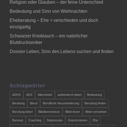
Religion oder Glauben – der feine Unterschied
Bedeutung und Sinn von Weihnachten
Eheberatung – Ehe = verschieden und doch
einzigartig
Schwarzer Knoblauch – ein natürlicher
Blutdrucksenker
Dossier Leben, Sinn des Lebens suchen und finden
Schlagwörter
ADHS
ADS
Altersheim
authentisch leben
Bedeutung
Beratung
Beruf
Berufliche Neuorientierung
Berufung finden
Berufung leben
Bibelkenntnisse
Bibel lesen
Bibel verstehen
Burnout
Coaching
Depression
Depressionen
Ehe