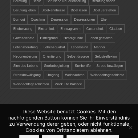
Beratung
Beruf
Berufliche Neuorientierung
Berufung finden
Berufung leben
Bibelkenntnisse
Bibel lesen
Bibel verstehen
Burnout
Coaching
Depression
Depressionen
Ehe
Eheberatung
Einsamkeit
Enneagramm
Gesundheit
Glauben
Gottesdienste
Hintergrund
Hintergründe
Leben gestalten
Lebensberatung
Lebensqualität
Lebenssinn
Männer
Neuorientierung
Orientierung
Selbstfürsorge
Selbstreflexion
Sinn des Lebens
Sterbebegleitung
Sterbehilfe
Stress bewältigen
Stressbewältigung
Umgang
Weihnachten
Weihnachtsgeschichte
Weihnachtsgeschichten
Work Life Balance
Diese Website benutzt Cookies. Mit den
nachfolgenden Button können Sie Ihr Einverständnis
©
Copyright 2026 - Christliche-Lebensberatung.ch
zu Verwendung derer geben, oder nicht funktionale
Verantwortlich räber coaching &
Cookies von Drittanbietern ablehnen.
persönlichkeitsentwicklung -
Datenschutz
-