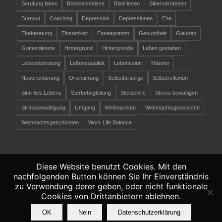
Berufung leben
Bibelkenntnisse
Bibel lesen
Bibel verstehen
Burnout
Coaching
Depression
Depressionen
Ehe
Eheberatung
Einsamkeit
Enneagramm
Gesundheit
Glauben
Gottesdienste
Hintergrund
Hintergründe
Leben gestalten
Lebensberatung
Lebensqualität
Lebenssinn
Männer
Neuorientierung
Orientierung
Selbstfürsorge
Selbstreflexion
Sinn des Lebens
Sterbebegleitung
Sterbehilfe
Stress bewältigen
Stressbewältigung
Umgang
Weihnachten
Weihnachtsgeschichte
Weihnachtsgeschichten
Work Life Balance
Diese Website benutzt Cookies. Mit den
nachfolgenden Button können Sie Ihr Einverständnis
©
Copyright 2026 - Christliche-Lebensberatung.ch
zu Verwendung derer geben, oder nicht funktionale
Verantwortlich räber coaching &
Cookies von Drittanbietern ablehnen.
persönlichkeitsentwicklung -
Datenschutz
-
OK
Nein
Datenschutzerklärung
Impressum