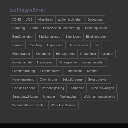
Schlagwörter
ADHS
ADS
Altersheim
authentisch leben
Bedeutung
Beratung
Beruf
Berufliche Neuorientierung
Berufung finden
Berufung leben
Bibelkenntnisse
Bibel lesen
Bibel verstehen
Burnout
Coaching
Depression
Depressionen
Ehe
Eheberatung
Einsamkeit
Enneagramm
Gesundheit
Glauben
Gottesdienste
Hintergrund
Hintergründe
Leben gestalten
Lebensberatung
Lebensqualität
Lebenssinn
Männer
Neuorientierung
Orientierung
Selbstfürsorge
Selbstreflexion
Sinn des Lebens
Sterbebegleitung
Sterbehilfe
Stress bewältigen
Stressbewältigung
Umgang
Weihnachten
Weihnachtsgeschichte
Weihnachtsgeschichten
Work Life Balance