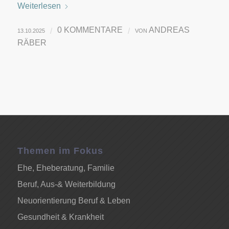
Weiterlesen
0 KOMMENTARE
ANDREAS
/
/
13.10.2025
VON
RÄBER
Themen im Fokus
Ehe, Eheberatung, Familie
Beruf, Aus-& Weiterbildung
Neuorientierung Beruf & Leben
Gesundheit & Krankheit