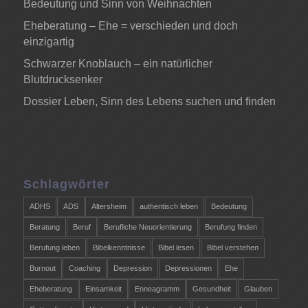
Bedeutung und Sinn von Weihnachten
Eheberatung – Ehe = verschieden und doch
einzigartig
Schwarzer Knoblauch – ein natürlicher
Blutdrucksenker
Dossier Leben, Sinn des Lebens suchen und finden
Schlagwörter
ADHS
ADS
Altersheim
authentisch leben
Bedeutung
Beratung
Beruf
Berufliche Neuorientierung
Berufung finden
Berufung leben
Bibelkenntnisse
Bibel lesen
Bibel verstehen
Burnout
Coaching
Depression
Depressionen
Ehe
Eheberatung
Einsamkeit
Enneagramm
Gesundheit
Glauben