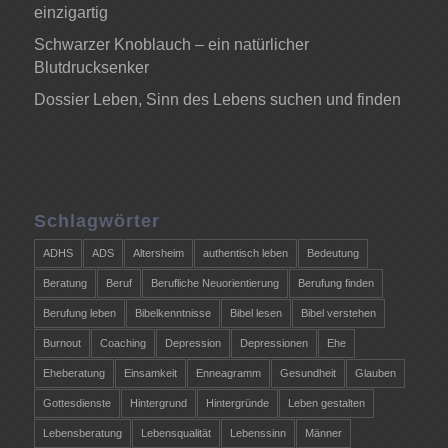
einzigartig
Schwarzer Knoblauch – ein natürlicher
Blutdrucksenker
Dossier Leben, Sinn des Lebens suchen und finden
Schlagwörter
ADHS
ADS
Altersheim
authentisch leben
Bedeutung
Beratung
Beruf
Berufliche Neuorientierung
Berufung finden
Berufung leben
Bibelkenntnisse
Bibel lesen
Bibel verstehen
Burnout
Coaching
Depression
Depressionen
Ehe
Eheberatung
Einsamkeit
Enneagramm
Gesundheit
Glauben
Gottesdienste
Hintergrund
Hintergründe
Leben gestalten
Lebensberatung
Lebensqualität
Lebenssinn
Männer