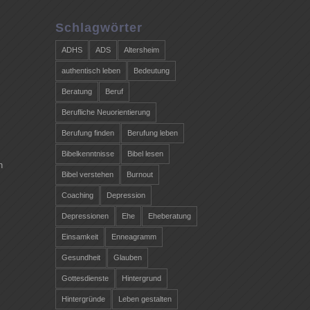
Schlagwörter
ADHS
ADS
Altersheim
authentisch leben
Bedeutung
Beratung
Beruf
Berufliche Neuorientierung
Berufung finden
Berufung leben
Bibelkenntnisse
Bibel lesen
n
Bibel verstehen
Burnout
Coaching
Depression
Depressionen
Ehe
Eheberatung
Einsamkeit
Enneagramm
Gesundheit
Glauben
Gottesdienste
Hintergrund
Hintergründe
Leben gestalten