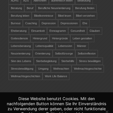
ADHS
ADS
Altersheim
authentisch leben
Bedeutung
Beratung
Beruf
Berufliche Neuorientierung
Berufung finden
Berufung leben
Bibelkenntnisse
Bibel lesen
Bibel verstehen
Burnout
Coaching
Depression
Depressionen
Ehe
Eheberatung
Einsamkeit
Enneagramm
Gesundheit
Glauben
Gottesdienste
Hintergrund
Hintergründe
Leben gestalten
Lebensberatung
Lebensqualität
Lebenssinn
Männer
Neuorientierung
Orientierung
Selbstfürsorge
Selbstreflexion
Sinn des Lebens
Sterbebegleitung
Sterbehilfe
Stress bewältigen
Stressbewältigung
Umgang
Weihnachten
Weihnachtsgeschichte
Weihnachtsgeschichten
Work Life Balance
Diese Website benutzt Cookies. Mit den
nachfolgenden Button können Sie Ihr Einverständnis
©
Copyright 2026 - Christliche-Lebensberatung.ch
zu Verwendung derer geben, oder nicht funktionale
Verantwortlich räber coaching &