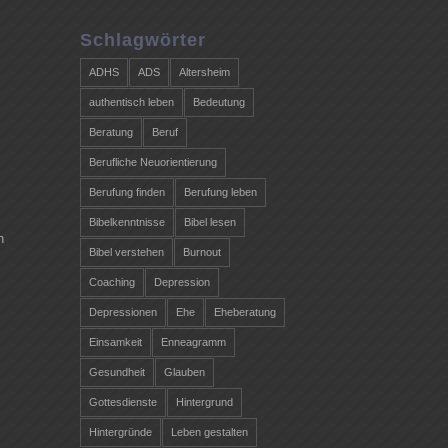
Schlagwörter
ADHS
ADS
Altersheim
authentisch leben
Bedeutung
Beratung
Beruf
Berufliche Neuorientierung
Berufung finden
Berufung leben
Bibelkenntnisse
Bibel lesen
n
Bibel verstehen
Burnout
Coaching
Depression
Depressionen
Ehe
Eheberatung
Einsamkeit
Enneagramm
Gesundheit
Glauben
Gottesdienste
Hintergrund
Hintergründe
Leben gestalten