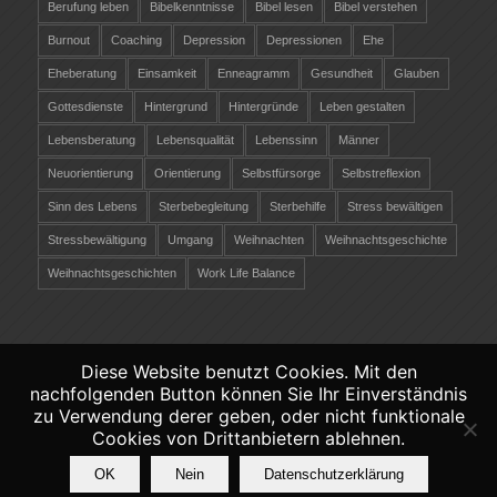
Berufung leben
Bibelkenntnisse
Bibel lesen
Bibel verstehen
Burnout
Coaching
Depression
Depressionen
Ehe
Eheberatung
Einsamkeit
Enneagramm
Gesundheit
Glauben
Gottesdienste
Hintergrund
Hintergründe
Leben gestalten
Lebensberatung
Lebensqualität
Lebenssinn
Männer
Neuorientierung
Orientierung
Selbstfürsorge
Selbstreflexion
Sinn des Lebens
Sterbebegleitung
Sterbehilfe
Stress bewältigen
Stressbewältigung
Umgang
Weihnachten
Weihnachtsgeschichte
Weihnachtsgeschichten
Work Life Balance
Diese Website benutzt Cookies. Mit den
nachfolgenden Button können Sie Ihr Einverständnis
©
Copyright 2026 - Christliche-Lebensberatung.ch
zu Verwendung derer geben, oder nicht funktionale
Verantwortlich räber coaching &
Cookies von Drittanbietern ablehnen.
persönlichkeitsentwicklung -
Datenschutz
-
OK
Nein
Datenschutzerklärung
Impressum