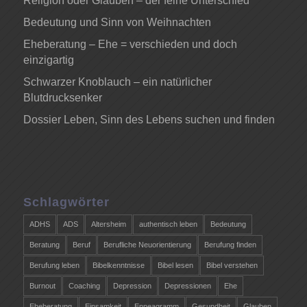
Religion oder Glauben – der feine Unterschied
Bedeutung und Sinn von Weihnachten
Eheberatung – Ehe = verschieden und doch
einzigartig
Schwarzer Knoblauch – ein natürlicher
Blutdrucksenker
Dossier Leben, Sinn des Lebens suchen und finden
Schlagwörter
ADHS
ADS
Altersheim
authentisch leben
Bedeutung
Beratung
Beruf
Berufliche Neuorientierung
Berufung finden
Berufung leben
Bibelkenntnisse
Bibel lesen
Bibel verstehen
Burnout
Coaching
Depression
Depressionen
Ehe
Eheberatung
Einsamkeit
Enneagramm
Gesundheit
Glauben