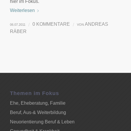
hier im Fokus.
Weiterlesen
0 KOMMENTARE
ANDREAS
/
/
06.07.2011
VON
RÄBER
Themen im Fokus
Ehe, Eheberatung, Familie
Beruf, Aus-& Weiterbildung
Neuorientierung Beruf & Leben