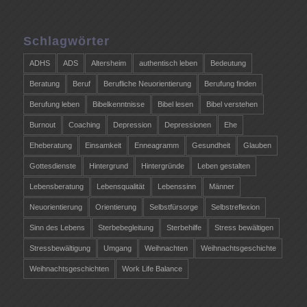
Schlagwörter
ADHS
ADS
Altersheim
authentisch leben
Bedeutung
Beratung
Beruf
Berufliche Neuorientierung
Berufung finden
Berufung leben
Bibelkenntnisse
Bibel lesen
Bibel verstehen
Burnout
Coaching
Depression
Depressionen
Ehe
Eheberatung
Einsamkeit
Enneagramm
Gesundheit
Glauben
Gottesdienste
Hintergrund
Hintergründe
Leben gestalten
Lebensberatung
Lebensqualität
Lebenssinn
Männer
Neuorientierung
Orientierung
Selbstfürsorge
Selbstreflexion
Sinn des Lebens
Sterbebegleitung
Sterbehilfe
Stress bewältigen
Stressbewältigung
Umgang
Weihnachten
Weihnachtsgeschichte
Weihnachtsgeschichten
Work Life Balance