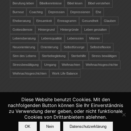
Berufung leben
Bibelkenntnisse
Bibel lesen
Bibel verstehen
Burnout
Coaching
Depression
Depressionen
Ehe
Eheberatung
Einsamkeit
Enneagramm
Gesundheit
Glauben
Gottesdienste
Hintergrund
Hintergründe
Leben gestalten
Lebensberatung
Lebensqualität
Lebenssinn
Männer
Neuorientierung
Orientierung
Selbstfürsorge
Selbstreflexion
Sinn des Lebens
Sterbebegleitung
Sterbehilfe
Stress bewältigen
Stressbewältigung
Umgang
Weihnachten
Weihnachtsgeschichte
Weihnachtsgeschichten
Work Life Balance
Diese Website benutzt Cookies. Mit den
nachfolgenden Button können Sie Ihr Einverständnis
©
Copyright 2026 - Christliche-Lebensberatung.ch
zu Verwendung derer geben, oder nicht funktionale
Verantwortlich räber coaching &
Cookies von Drittanbietern ablehnen.
persönlichkeitsentwicklung -
Datenschutz
-
OK
Nein
Datenschutzerklärung
Impressum