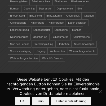
Berufung leben
Bibelkenntnisse
Bibel lesen
Bibel verstehen
Burnout
Coaching
Depression
Depressionen
Ehe
Eheberatung
Einsamkeit
Enneagramm
Gesundheit
Glauben
Gottesdienste
Hintergrund
Hintergründe
Leben gestalten
Lebensberatung
Lebensqualität
Lebenssinn
Männer
Neuorientierung
Orientierung
Selbstfürsorge
Selbstreflexion
Sinn des Lebens
Sterbebegleitung
Sterbehilfe
Stress bewältigen
Stressbewältigung
Umgang
Weihnachten
Weihnachtsgeschichte
Weihnachtsgeschichten
Work Life Balance
Diese Website benutzt Cookies. Mit den
nachfolgenden Button können Sie Ihr Einverständnis
©
Copyright 2026 - Christliche-Lebensberatung.ch
zu Verwendung derer geben, oder nicht funktionale
Verantwortlich räber coaching &
Cookies von Drittanbietern ablehnen.
persönlichkeitsentwicklung -
Datenschutz
-
OK
Nein
Datenschutzerklärung
Impressum