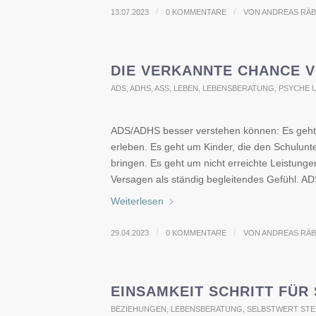
/
/
13.07.2023
0 KOMMENTARE
VON
ANDREAS RÄ
DIE VERKANNTE CHANCE V
ADS, ADHS, ASS
,
LEBEN
,
LEBENSBERATUNG
,
PSYCHE 
ADS/ADHS besser verstehen können: Es geht 
erleben. Es geht um Kinder, die den Schulunter
bringen. Es geht um nicht erreichte Leistun
Versagen als ständig begleitendes Gefühl. A
Weiterlesen
/
/
29.04.2023
0 KOMMENTARE
VON
ANDREAS RÄ
EINSAMKEIT SCHRITT FÜR
BEZIEHUNGEN
,
LEBENSBERATUNG
,
SELBSTWERT STE