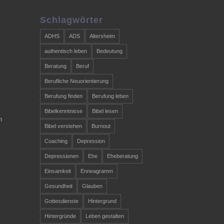
Schlagwörter
ADHS
ADS
Altersheim
authentisch leben
Bedeutung
Beratung
Beruf
Berufliche Neuorientierung
Berufung finden
Berufung leben
Bibelkenntnisse
Bibel lesen
n
Bibel verstehen
Burnout
Coaching
Depression
Depressionen
Ehe
Eheberatung
Einsamkeit
Enneagramm
Gesundheit
Glauben
Gottesdienste
Hintergrund
Hintergründe
Leben gestalten