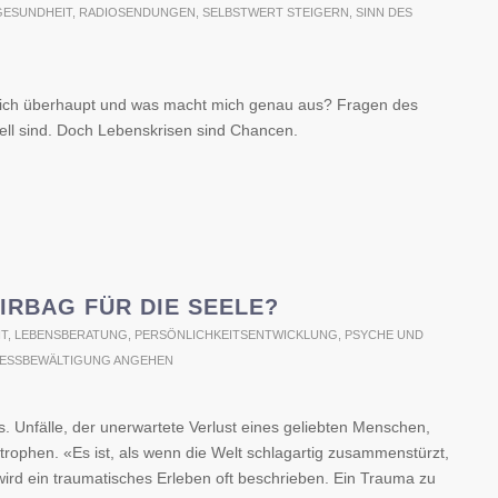
GESUNDHEIT
,
RADIOSENDUNGEN
,
SELBSTWERT STEIGERN
,
SINN DES
ich überhaupt und was macht mich genau aus? Fragen des
ell sind. Doch Lebenskrisen sind Chancen.
RBAG FÜR DIE SEELE?
T
,
LEBENSBERATUNG
,
PERSÖNLICHKEITSENTWICKLUNG
,
PSYCHE UND
ESSBEWÄLTIGUNG ANGEHEN
. Unfälle, der unerwartete Verlust eines geliebten Menschen,
rophen. «Es ist, als wenn die Welt schlagartig zusammenstürzt,
ird ein traumatisches Erleben oft beschrieben. Ein Trauma zu