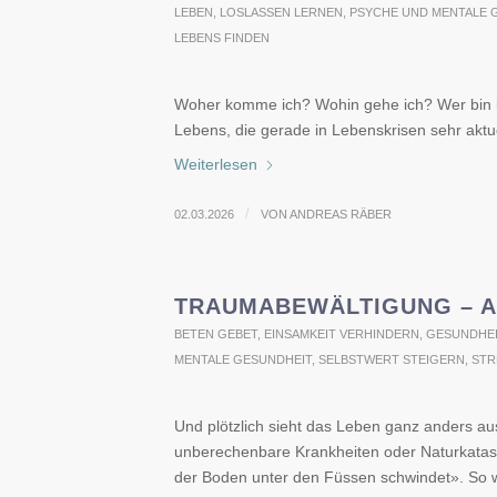
LEBEN
,
LOSLASSEN LERNEN
,
PSYCHE UND MENTALE 
LEBENS FINDEN
Woher komme ich? Wohin gehe ich? Wer bin 
Lebens, die gerade in Lebenskrisen sehr aktu
Weiterlesen
/
02.03.2026
VON
ANDREAS RÄBER
TRAUMABEWÄLTIGUNG – AI
BETEN GEBET
,
EINSAMKEIT VERHINDERN
,
GESUNDHEI
MENTALE GESUNDHEIT
,
SELBSTWERT STEIGERN
,
STR
Und plötzlich sieht das Leben ganz anders aus
unberechenbare Krankheiten oder Naturkatast
der Boden unter den Füssen schwindet». So w