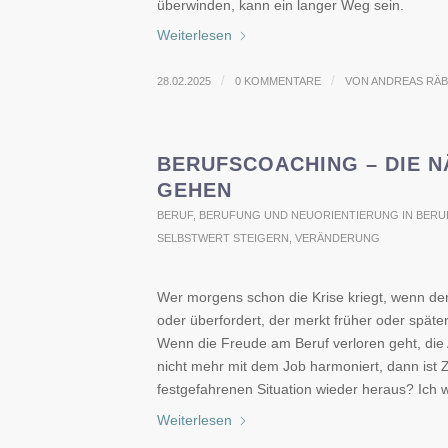
überwinden, kann ein langer Weg sein.
Weiterlesen
/
/
28.02.2025
0 KOMMENTARE
VON
ANDREAS RÄ
BERUFSCOACHING – DIE N
GEHEN
BERUF
,
BERUFUNG UND NEUORIENTIERUNG IN BERU
SELBSTWERT STEIGERN
,
VERÄNDERUNG
Wer morgens schon die Krise kriegt, wenn der W
oder überfordert, der merkt früher oder später
Wenn die Freude am Beruf verloren geht, die A
nicht mehr mit dem Job harmoniert, dann ist 
festgefahrenen Situation wieder heraus? Ich we
Weiterlesen