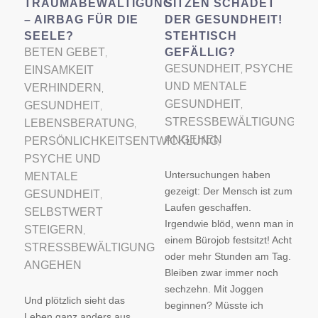
TRAUMABEWÄLTIGUNG
SITZEN SCHADET
– AIRBAG FÜR DIE
DER GESUNDHEIT!
SEELE?
STEHTISCH
BETEN GEBET
GEFÄLLIG?
,
GESUNDHEIT
PSYCHE
EINSAMKEIT
,
UND MENTALE
VERHINDERN
,
GESUNDHEIT
GESUNDHEIT
,
,
STRESSBEWÄLTIGUNG
LEBENSBERATUNG
,
ANGEHEN
PERSÖNLICHKEITSENTWICKLUNG
,
PSYCHE UND
Untersuchungen haben
MENTALE
gezeigt: Der Mensch ist zum
GESUNDHEIT
,
Laufen geschaffen.
SELBSTWERT
Irgendwie blöd, wenn man in
STEIGERN
,
einem Bürojob festsitzt! Acht
STRESSBEWÄLTIGUNG
oder mehr Stunden am Tag.
ANGEHEN
Bleiben zwar immer noch
sechzehn. Mit Joggen
Und plötzlich sieht das
beginnen? Müsste ich
Leben ganz anders aus.