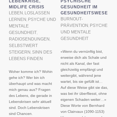
LEBENKRISE,
PSYCHISCHE
MIDLIFE CRISIS
GESUNDHEIT IM
LEBEN
LOSLASSEN
GESUNDHEITSWESEN
,
BURNOUT-
LERNEN
PSYCHE UND
,
PRÄVENTION
PSYCHE
MENTALE
,
UND MENTALE
GESUNDHEIT
,
GESUNDHEIT
RADIOSENDUNGEN
,
SELBSTWERT
«Wenn du vernünftig bist,
STEIGERN
SINN DES
,
erweise dich als Schale und
LEBENS FINDEN
nicht als Kanal, der fast
gleichzeitig empfängt und
Woher komme ich? Wohin
weitergibt, während jene
gehe ich? Wer bin ich
wartet, bis sie gefüllt ist…
überhaupt und was macht
Auf diese Weise gibt sie das,
mich genau aus? Fragen
was bei ihr überfliesst, ohne
des Lebens, die gerade in
eigenen Schaden weiter…»
Lebenskrisen sehr aktuell
Diese Worte von Bernhard
sind. Doch Lebenskrisen
von Clairvaux (1090-1153)
sind Chancen.