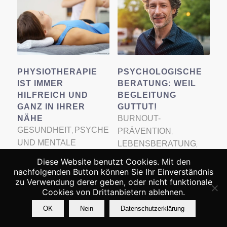
PHYSIOTHERAPIE
PSYCHOLOGISCHE
IST IMMER
BERATUNG: WEIL
HILFREICH UND
BEGLEITUNG
GANZ IN IHRER
GUTTUT!
NÄHE
BURNOUT-
GESUNDHEIT
PSYCHE
PRÄVENTION
,
,
UND MENTALE
LEBENSBERATUNG
,
GESUNDHEIT
PERSÖNLICHKEITSENTWI
,
Diese Website benutzt Cookies. Mit den
STRESSBEWÄLTIGUNG
PSYCHE UND
nachfolgenden Button können Sie Ihr Einverständnis
ANGEHEN
zu Verwendung derer geben, oder nicht funktionale
MENTALE
,
Cookies von Drittanbietern ablehnen.
VERÄNDERUNG
GESUNDHEIT
,
STRESSBEWÄLTIGUNG
OK
Nein
Datenschutzerklärung
Wir Menschen bewegen uns
ANGEHEN
,