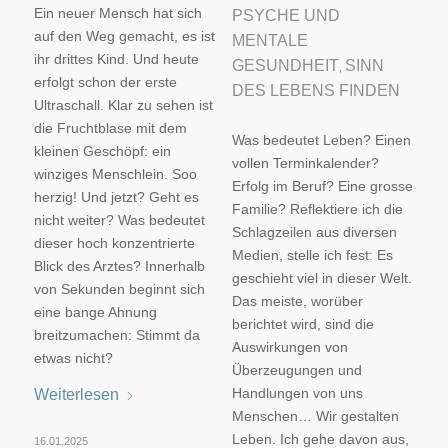
Ein neuer Mensch hat sich
PSYCHE UND
auf den Weg gemacht, es ist
MENTALE
ihr drittes Kind. Und heute
GESUNDHEIT
SINN
,
erfolgt schon der erste
DES LEBENS FINDEN
Ultraschall. Klar zu sehen ist
die Fruchtblase mit dem
Was bedeutet Leben? Einen
kleinen Geschöpf: ein
vollen Terminkalender?
winziges Menschlein. Soo
Erfolg im Beruf? Eine grosse
herzig! Und jetzt? Geht es
Familie? Reflektiere ich die
nicht weiter? Was bedeutet
Schlagzeilen aus diversen
dieser hoch konzentrierte
Medien, stelle ich fest: Es
Blick des Arztes? Innerhalb
geschieht viel in dieser Welt.
von Sekunden beginnt sich
Das meiste, worüber
eine bange Ahnung
berichtet wird, sind die
breitzumachen: Stimmt da
Auswirkungen von
etwas nicht?
Überzeugungen und
Handlungen von uns
Weiterlesen
Menschen… Wir gestalten
Leben. Ich gehe davon aus,
16.01.2025